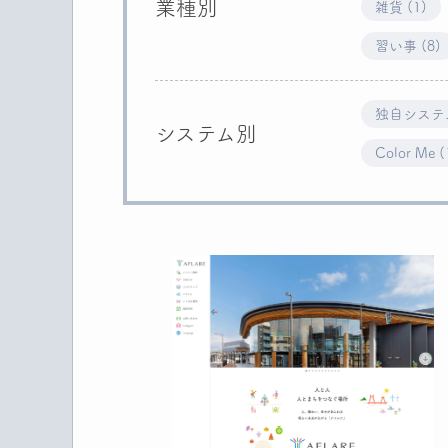
業種別
雑貨 (1)
習い事 (8)
独自システム
システム別
Color Me (