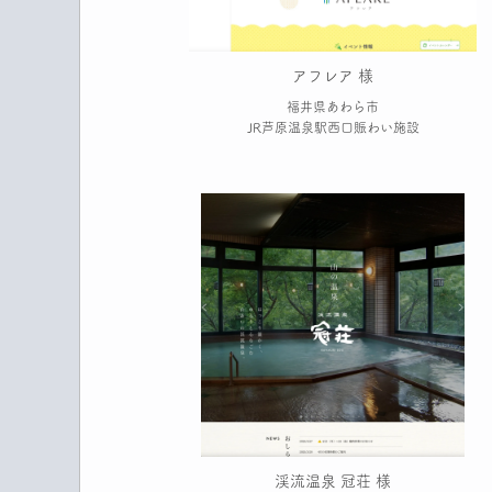
アフレア 様
福井県あわら市
JR芦原温泉駅西口賑わい施設
渓流温泉 冠荘 様