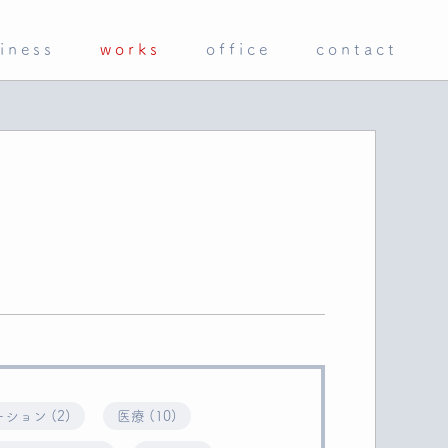
iness
works
office
contact
ション (2)
医療 (10)