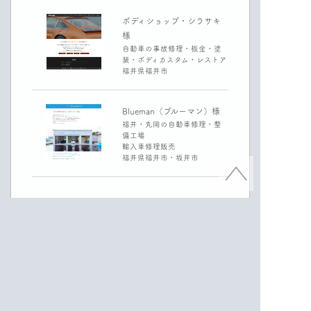
ボディショップ・シラサキ
様
自動車の事故修理・板金・塗
装・ボディカスタム・レストア
福井県福井市
Blueman（ブルーマン）様
福井・丸岡の自動車修理・整
備工場
輸入車修理販売
福井県福井市・坂井市
〒916-0111
福井県丹生郡越前町小倉91-57-35
TEL.
0776-50-1075