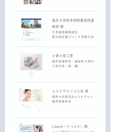
福井大学医学部附属病院薬
剤部 様
日本病院薬剤師会
第34回北陸ブロック学術大会
小倉の里工房
福井県福井市・越前町の現代
工芸作家（染・織）
エステサロンふじ田 様
福井の化粧品&エステサロン
福井県福井市
Liberté（リベルテ）様