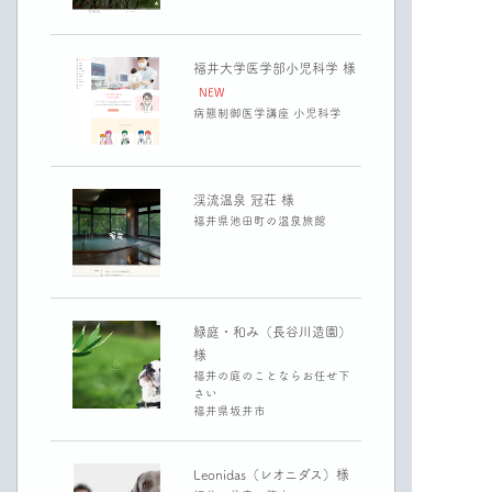
福井大学医学部小児科学 様
NEW
病態制御医学講座 小児科学
渓流温泉 冠荘 様
福井県池田町の温泉旅館
緑庭・和み（長谷川造園）
様
福井の庭のことならお任せ下
さい
福井県坂井市
Leonidas（レオニダス）様