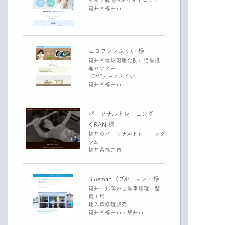
セルフ脱毛&ホワイトニング
福井県福井市
エコプランふくい 様
福井県地球温暖化防止活動推
進センター
LOVEアースふくい
福井県福井市
パーソナルトレーニング
KiRAN 様
福井のパーソナルトレーニング
ジム
福井県福井市
Blueman（ブルーマン）様
福井・丸岡の自動車修理・整
備工場
輸入車修理販売
福井県福井市・坂井市