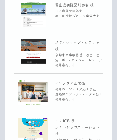
富山県病院薬剤師会 様
日本病院薬剤師会
第35回北陸ブロック学術大会
ボディショップ・シラサキ
様
自動車の事故修理・板金・塗
装・ボディカスタム・レストア
福井県福井市
インテリア正栄様
福井のインテリア施工会社
遮熱材リフレクティックス施工
福井県福井市
ふくJOB 様
ふくいジョブステーション
様