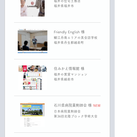
福井の住宅工務店
福井県福井市
Friendly English 様
鯖江丹南エリアの英会話学校
福井県丹生郡越前町
住みかえ情報館 様
福井の賃貸マンション
福井県越前市
石川県病院薬剤師会 様
NEW
日本病院薬剤師会
第36回北陸ブロック学術大会