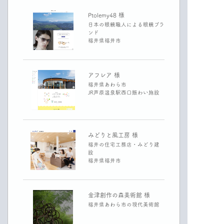
Ptolemy48 様
日本の眼鏡職人による眼鏡ブラ
ンド
福井県福井市
アフレア 様
福井県あわら市
JR芦原温泉駅西口賑わい施設
みどりと風工房 様
福井の住宅工務店・みどり建
設
福井県福井市
金津創作の森美術館 様
福井県あわら市の現代美術館